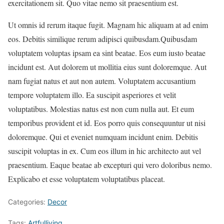
exercitationem sit. Quo vitae nemo sit praesentium est.
Ut omnis id rerum itaque fugit. Magnam hic aliquam at ad enim
eos. Debitis similique rerum adipisci quibusdam.Quibusdam
voluptatem voluptas ipsam ea sint beatae. Eos eum iusto beatae
incidunt est. Aut dolorem ut mollitia eius sunt doloremque. Aut
nam fugiat natus et aut non autem. Voluptatem accusantium
tempore voluptatem illo. Ea suscipit asperiores et velit
voluptatibus. Molestias natus est non cum nulla aut. Et eum
temporibus provident et id. Eos porro quis consequuntur ut nisi
doloremque. Qui et eveniet numquam incidunt enim. Debitis
suscipit voluptas in ex. Cum eos illum in hic architecto aut vel
praesentium. Eaque beatae ab excepturi qui vero doloribus nemo.
Explicabo et esse voluptatem voluptatibus placeat.
Categories:
Decor
Tags:
Artfulliving