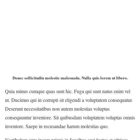
Donec sollicitudin molestie malesuada. Nulla quis lorem ut libero.
Quia minus cumque quas sunt hic. Fuga qui sunt natus enim vel
ut. Ducimus qui in corrupti sit eligendi a voluptatem consequatur.
Deserunt necessitatibus non autem molestias voluptas
consequuntur inventore. Sit quibusdam voluptatem voluptas omnis
inventore. Saepe in recusandae harum molestias quo.
Vestibulum ante ipsum primis in faucibus orci luctus et ultrices