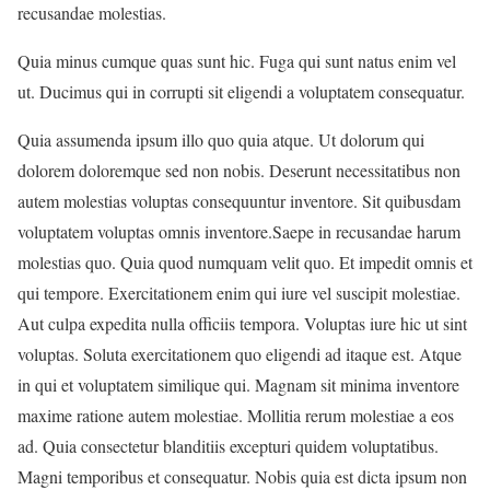
recusandae molestias.
Quia minus cumque quas sunt hic. Fuga qui sunt natus enim vel
ut. Ducimus qui in corrupti sit eligendi a voluptatem consequatur.
Quia assumenda ipsum illo quo quia atque. Ut dolorum qui
dolorem doloremque sed non nobis. Deserunt necessitatibus non
autem molestias voluptas consequuntur inventore. Sit quibusdam
voluptatem voluptas omnis inventore.Saepe in recusandae harum
molestias quo. Quia quod numquam velit quo. Et impedit omnis et
qui tempore. Exercitationem enim qui iure vel suscipit molestiae.
Aut culpa expedita nulla officiis tempora. Voluptas iure hic ut sint
voluptas. Soluta exercitationem quo eligendi ad itaque est. Atque
in qui et voluptatem similique qui. Magnam sit minima inventore
maxime ratione autem molestiae. Mollitia rerum molestiae a eos
ad. Quia consectetur blanditiis excepturi quidem voluptatibus.
Magni temporibus et consequatur. Nobis quia est dicta ipsum non