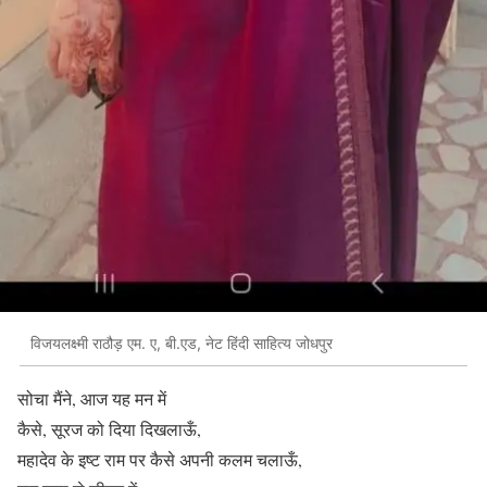
विजयलक्ष्मी राठौड़ एम. ए, बी.एड, नेट हिंदी साहित्य जोधपुर
सोचा मैंने, आज यह मन में
कैसे, सूरज को दिया दिखलाऊँ,
महादेव के इष्ट राम पर कैसे अपनी कलम चलाऊँ,