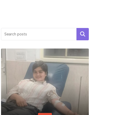
Search
P