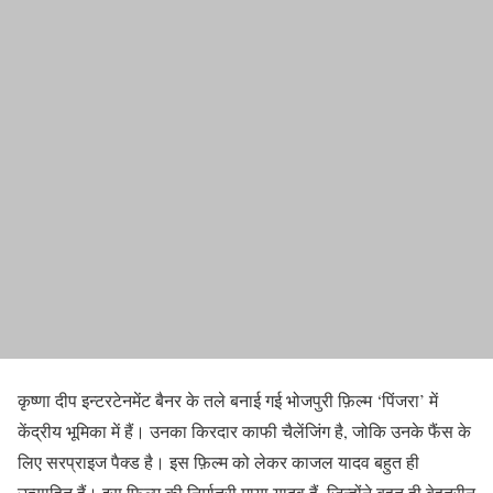
कृष्णा दीप इन्टरटेनमेंट बैनर के तले बनाई गई भोजपुरी फ़िल्म ‘पिंजरा’ में
केंद्रीय भूमिका में हैं। उनका किरदार काफी चैलेंजिंग है, जोकि उनके फैंस के
लिए सरप्राइज पैक्ड है। इस फ़िल्म को लेकर काजल यादव बहुत ही
उत्साहित हैं। इस फ़िल्म की निर्मात्री माया यादव हैं, जिन्होंने बहुत ही बेहतरीन